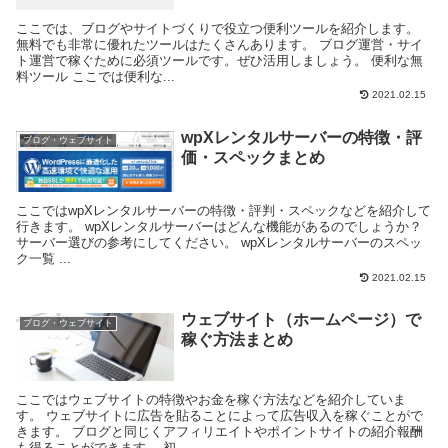
ここでは、ブログやサイトづくりで役立つ便利ツールを紹介します。
無料でも非常に優れたツールはたくさんあります。 ブログ運営・サイ
ト運営で稼ぐために必須ツールです。ぜひ活用しましょう。 便利な無
料ツール ここでは便利な...
2021.02.15
wpXレンタルサーバーの特徴・評
ブログ・ウェブサイト
価・スペックまとめ
ここではwpXレンタルサーバーの特徴・評判・スペックなどを紹介して
行きます。 wpXレンタルサーバーはどんな機能があるのでしょうか？
サーバー選びの参考にしてください。 wpXレンタルサーバーのスペッ
ク一覧 ...
2021.02.15
ウェブサイト（ホームページ）で
ブログ・ウェブサイト
稼ぐ方法まとめ
ここではウェブサイトの特徴やお金を稼ぐ方法などを紹介していま
す。 ウェブサイトに広告を貼ることによって広告収入を稼ぐことがで
きます。 ブログと同じくアフィリエイトやポイントサイトの紹介報酬
も得ることができます。 初...