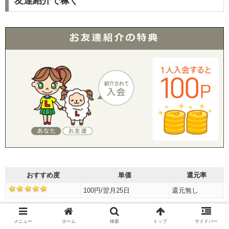
友達紹介で稼ぐ
おすすめ度
単価
還元率
100円/翌月25日
還元無し
ライフメディアで友達紹介は出来ますが、友達が稼いだポ
メニュー
ホーム
検索
トップ
サイドバー