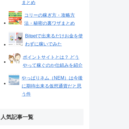
まとめ
コリーの稼ぎ方・攻略方
法・秘密の裏ワザまとめ
Bitpetで出来るだけお金を使
わずに稼いでみた
ポイントサイトとは？ どう
やって稼ぐのか仕組みを紹介
やっぱりネム（NEM）は今後
に期待出来る仮想通貨だと思
う件
人気記事一覧