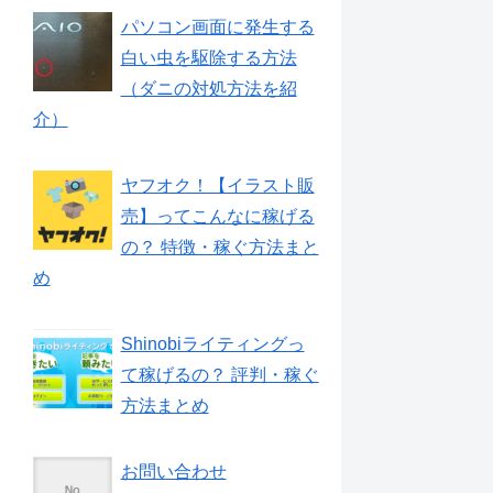
パソコン画面に発生する
白い虫を駆除する方法
（ダニの対処方法を紹
介）
ヤフオク！【イラスト販
売】ってこんなに稼げる
の？ 特徴・稼ぐ方法まと
め
Shinobiライティングっ
て稼げるの？ 評判・稼ぐ
方法まとめ
お問い合わせ