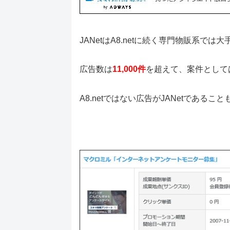
JANetはA8.netに続く専門物販系では
広告数は
11,000件
を超えて、案件として
A8.netではない広告がJANetである