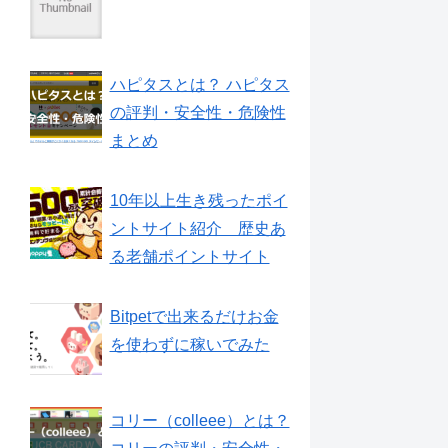
ハピタスとは？ ハピタス
の評判・安全性・危険性
まとめ
10年以上生き残ったポイ
ントサイト紹介 歴史あ
る老舗ポイントサイト
Bitpetで出来るだけお金
を使わずに稼いでみた
コリー（colleee）とは？