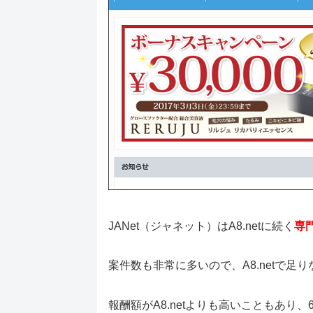
JANet（ジャネット）はA8.netに続く
専
案件数も非常に多いので、A8.netで足り
報酬額がA8.netよりも高いこともあり